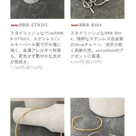
HRB-STN215
HRB-B104
スタイリッシュな77cmのHR
スタイリッシュなHRB-B10
B-STN215。ステンレス/シ
4。強靭なステンレス合金製
ルキーパール製で汗や傷に
の20cmチェーン。光沢が続
強く、金属アレルギー対策
く高耐久性。actionDateやア
も。変色せず艶やかな光沢
クセントに最適。
が長続き。
4,180円(税380円)
7,700円(税700円)