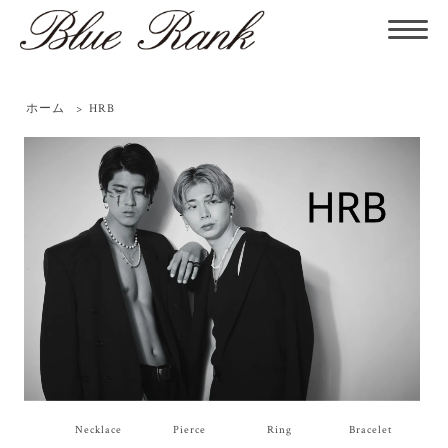
ホーム
>
HRB
Necklace
Pierce
Ring
Bracelet