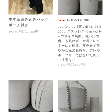
牛本革編み込みバック
HRB-STN200
ポーチ付き
スレンレス採用のHRB-STN
200。ステンレス40cm+AJ5c
29,480円(税2,680円)
mのサイズ展開。強い汗や
傷にも負けず、金属アレル
ギーにも配慮。変色せず艶
やかな光沢長持ち。アレル
ギーフリーではないため、
ご注意を。
3,300円(税300円)