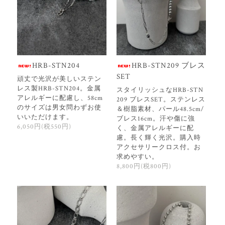
HRB-STN204
HRB-STN209 ブレス
SET
頑丈で光沢が美しいステン
レス製HRB-STN204。金属
スタイリッシュなHRB-STN
アレルギーに配慮し、58cm
209 ブレスSET。ステンレス
のサイズは男女問わずお使
＆樹脂素材、パール48.5cm/
いいただけます。
ブレス16cm。汗や傷に強
6,050円(税550円)
く、金属アレルギーに配
慮。長く輝く光沢。購入時
アクセサリークロス付。お
求めやすい。
8,800円(税800円)