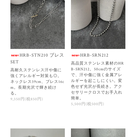
HRB-STN210 ブレス
HRB-SRN212
SET
高品質ステンレス素材のHR
B-SRN212。50cmのサイズ
高耐久ステンレス汗や傷に
で、汗や傷に強く金属アレ
強くアレルギー対策も◎。
ルギーを起こしにくい。変
ネックレス39cm、ブレス16c
色せず光沢が長続き。アク
m。長期光沢で輝き続け
セサリークロスでお手入れ
る。
簡単。
9,350円(税850円)
5,500円(税500円)