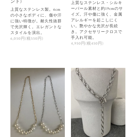
ンド)
上質なステンレス・シルキ
ーパール素材と約19cmのサ
上質なステンレス製。6cm
イズ。汗や傷に強く、金属
の小さなボディに、傷や汗
アレルギーを起こしにく
に強い特徴が。耐久性抜群
い。艶やかな光沢が長続
で光沢輝く。エレガントな
き。アクセサリークロスで
スタイルを演出。
手入れ可能。
6,050円(税550円)
4,950円(税450円)