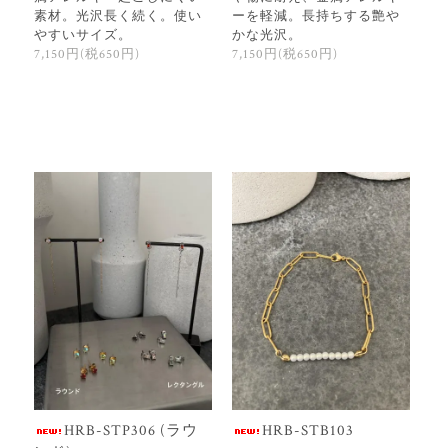
素材。光沢長く続く。使い
ーを軽減。長持ちする艶や
やすいサイズ。
かな光沢。
7,150円(税650円)
7,150円(税650円)
HRB-STP306 (ラウ
HRB-STB103