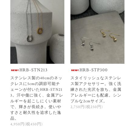
HRB-STN213
HRB-STP300
ステンレス製の40cmのネッ
スタイリッシュなステンレ
クレスに5cmの調節可能チ
ス製アクセサリー。強く洗
ェーンが付いたHRB-STN21
練された光沢を放ち、金属
3。汗や傷に強く、金属アレ
アレルギーにも配慮。シン
ルギーを起こしにくい素材
プルな2cmサイズ。
で、輝きが長続き。使いや
2,750円(税250円)
すさと耐久性を追求した逸
品。
4,950円(税450円)