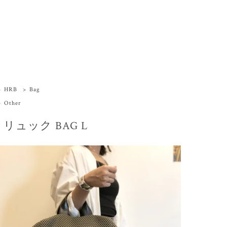
>
HRB
>
Bag
>
Other
y リュック BAG L