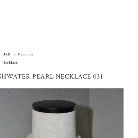
>
HRB
>
Necklace
>
Necklace
SHWATER PEARL NECKLACE 031