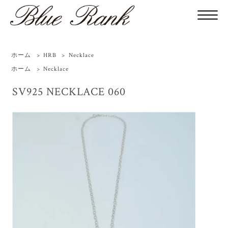
ホーム
>
HRB
>
Necklace
ホーム
>
Necklace
SV925 NECKLACE 060