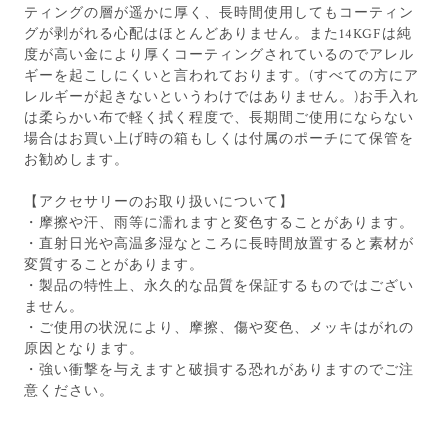
ティングの層が遥かに厚く、長時間使用してもコーティン
グが剥がれる心配はほとんどありません。また14KGFは純
度が高い金により厚くコーティングされているのでアレル
ギーを起こしにくいと言われております。(すべての方にア
レルギーが起きないというわけではありません。)お手入れ
は柔らかい布で軽く拭く程度で、長期間ご使用にならない
場合はお買い上げ時の箱もしくは付属のポーチにて保管を
お勧めします。
【アクセサリーのお取り扱いについて】
・摩擦や汗、雨等に濡れますと変色することがあります。
・直射日光や高温多湿なところに長時間放置すると素材が
変質することがあります。
・製品の特性上、永久的な品質を保証するものではござい
ません。
・ご使用の状況により、摩擦、傷や変色、メッキはがれの
原因となります。
・強い衝撃を与えますと破損する恐れがありますのでご注
意ください。