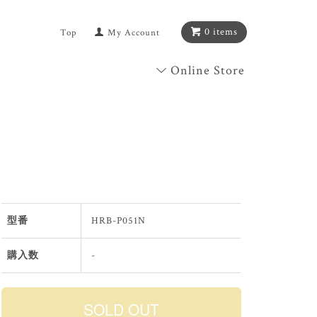
0 items
Top
My Account
Online Store
型番
HRB-P051N
購入数
-