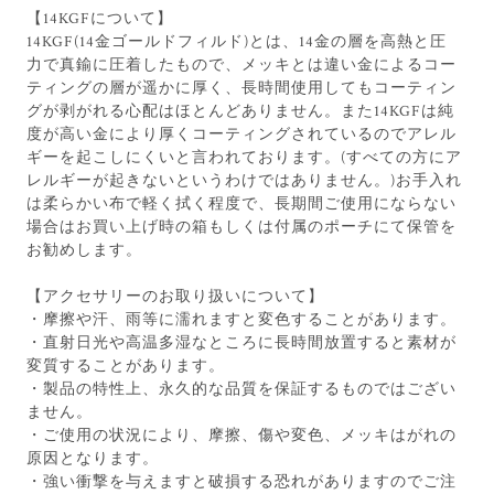
【14KGFについて】
14KGF(14金ゴールドフィルド)とは、14金の層を高熱と圧
力で真鍮に圧着したもので、メッキとは違い金によるコー
ティングの層が遥かに厚く、長時間使用してもコーティン
グが剥がれる心配はほとんどありません。また14KGFは純
度が高い金により厚くコーティングされているのでアレル
ギーを起こしにくいと言われております。(すべての方にア
レルギーが起きないというわけではありません。)お手入れ
は柔らかい布で軽く拭く程度で、長期間ご使用にならない
場合はお買い上げ時の箱もしくは付属のポーチにて保管を
お勧めします。
【アクセサリーのお取り扱いについて】
・摩擦や汗、雨等に濡れますと変色することがあります。
・直射日光や高温多湿なところに長時間放置すると素材が
変質することがあります。
・製品の特性上、永久的な品質を保証するものではござい
ません。
・ご使用の状況により、摩擦、傷や変色、メッキはがれの
原因となります。
・強い衝撃を与えますと破損する恐れがありますのでご注