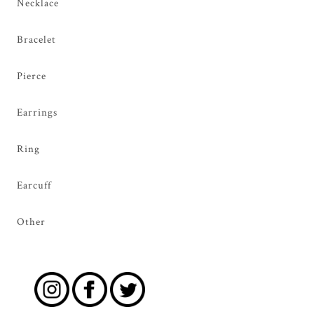
Necklace
Bracelet
Pierce
Earrings
Ring
Earcuff
Other