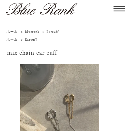
ホーム
>
Bluerank
>
Earcuff
ホーム
>
Earcuff
mix chain ear cuff