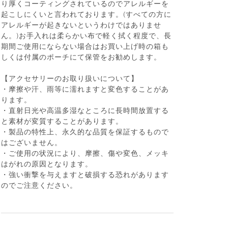
り厚くコーティングされているのでアレルギーを
起こしにくいと言われております。(すべての方に
アレルギーが起きないというわけではありませ
ん。)お手入れは柔らかい布で軽く拭く程度で、長
期間ご使用にならない場合はお買い上げ時の箱も
しくは付属のポーチにて保管をお勧めします。
【アクセサリーのお取り扱いについて】
・摩擦や汗、雨等に濡れますと変色することがあ
ります。
・直射日光や高温多湿なところに長時間放置する
と素材が変質することがあります。
・製品の特性上、永久的な品質を保証するもので
はございません。
・ご使用の状況により、摩擦、傷や変色、メッキ
はがれの原因となります。
・強い衝撃を与えますと破損する恐れがあります
のでご注意ください。