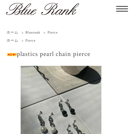
ホーム
>
Bluerank
>
Pierce
ホーム
>
Pierce
plastics pearl chain pierce