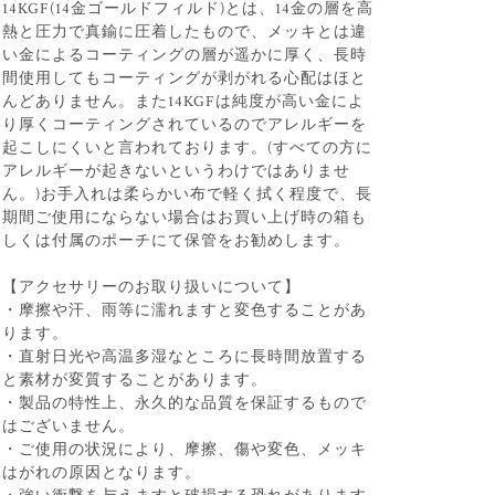
14KGF(14金ゴールドフィルド)とは、14金の層を高
熱と圧力で真鍮に圧着したもので、メッキとは違
い金によるコーティングの層が遥かに厚く、長時
間使用してもコーティングが剥がれる心配はほと
んどありません。また14KGFは純度が高い金によ
り厚くコーティングされているのでアレルギーを
起こしにくいと言われております。(すべての方に
アレルギーが起きないというわけではありませ
ん。)お手入れは柔らかい布で軽く拭く程度で、長
期間ご使用にならない場合はお買い上げ時の箱も
しくは付属のポーチにて保管をお勧めします。
【アクセサリーのお取り扱いについて】
・摩擦や汗、雨等に濡れますと変色することがあ
ります。
・直射日光や高温多湿なところに長時間放置する
と素材が変質することがあります。
・製品の特性上、永久的な品質を保証するもので
はございません。
・ご使用の状況により、摩擦、傷や変色、メッキ
はがれの原因となります。