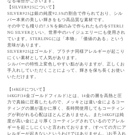
なる場合がございます。
【SILVER925について】
SILVER925は銀の純度92.5%の割合で作られており、シル
バー本來の美しい輝きをもつ高品質な素材です。
その中でも殘りの7.5％を銅のみで作られたものをSTERLI
NG SILVERといい、世界中のハイジュエリーにも使用され
ています。STERLINGには「本物」「価値のある」という
意味があります。
SILVER925はゴールド、プラチナ同様アレルギーが起こり
にくい素材として人気があります。
シルバーの特性上変色しやすい點がありますが、正しくお
手入れしていただくことによって、輝きを保ち長くお使い
いただけます。
【14KGFについて】
14KGF(14金ゴールドフィルド)とは、14金の層を高熱と圧
力で真鍮に圧着したもので、メッキとは違い金によるコー
ティングの層が遥かに厚く、長時間使用してもコーティン
グが剥がれる心配はほとんどありません。また14KGFは純
度が高い金により厚くコーティングされているのでアレル
ギーを起こしにくいと言われております。(すべての方にア
レルギーが起きないというわけではありません。)お手入れ