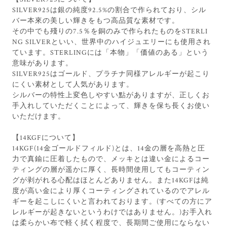
SILVER925は銀の純度92.5%の割合で作られており、シル
バー本來の美しい輝きをもつ高品質な素材です。
その中でも殘りの7.5％を銅のみで作られたものをSTERLI
NG SILVERといい、世界中のハイジュエリーにも使用され
ています。STERLINGには「本物」「価値のある」という
意味があります。
SILVER925はゴールド、プラチナ同様アレルギーが起こり
にくい素材として人気があります。
シルバーの特性上変色しやすい點がありますが、正しくお
手入れしていただくことによって、輝きを保ち長くお使い
いただけます。
【14KGFについて】
14KGF(14金ゴールドフィルド)とは、14金の層を高熱と圧
力で真鍮に圧着したもので、メッキとは違い金によるコー
ティングの層が遥かに厚く、長時間使用してもコーティン
グが剥がれる心配はほとんどありません。また14KGFは純
度が高い金により厚くコーティングされているのでアレル
ギーを起こしにくいと言われております。(すべての方にア
レルギーが起きないというわけではありません。)お手入れ
は柔らかい布で軽く拭く程度で、長期間ご使用にならない