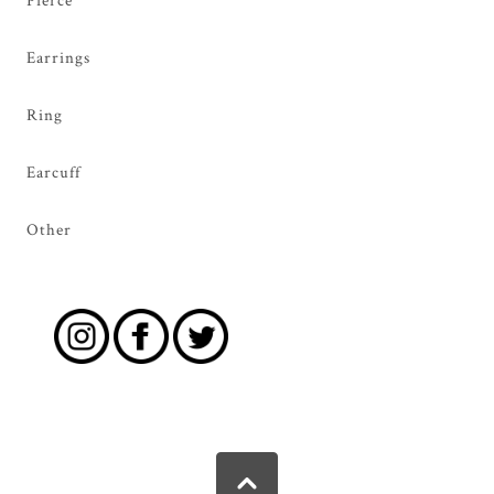
Pierce
Earrings
Ring
Earcuff
Other