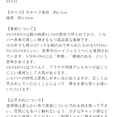
SV925
【サイズ】モチーフ直径 約6.5cm
線形 約2.5mm
【素材について】
SILVER925は銀の純度92.5%の割合で作られており、シル
バー本来の美しい輝きをもつ高品質な素材です。
その中でも残りの7.5％を銅のみで作られたものをSTERLI
NG SILVERといい、世界中のハイジュエリーにも使用され
ています。STERLINGには「本物」「価値のある」という
意味があります。
SILVER925はゴールド、プラチナ同様アレルギーが起こり
にくい素材として人気があります。
シルバーの特性上変色しやすい点がありますが、正しくお
手入れしていただくことによって、輝きを保ち長くお使い
いただけます。
【お手入れについて】
使用後は柔らかい布で表面についた汚れを拭き取って下さ
い。空気になるべく触れないよう、小さなチャック袋など
に入れて保管してください。ご利用とともに輝きが落ちる