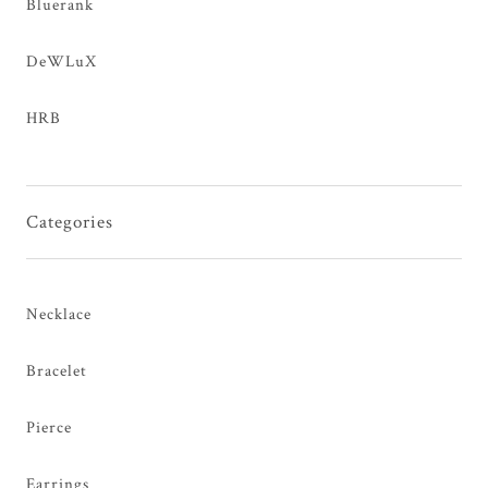
Bluerank
DeWLuX
HRB
Categories
Necklace
Bracelet
Pierce
Earrings