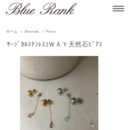
ホーム
>
Bluerank
>
Pierce
ｻｰｼﾞｶﾙｽﾃﾝﾚｽ2ＷＡＹ天然石ﾋﾟｱｽ