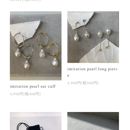
imitation pearl long pierc
e
3,300円(税300円)
imitation pearl ear cuff
4,950円(税450円)