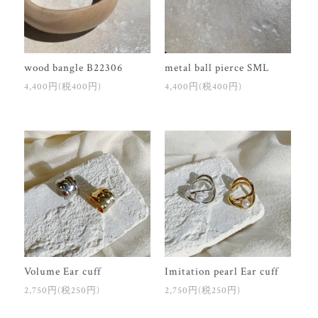
metal ball pierce SML
wood bangle B22306
4,400円(税400円)
4,400円(税400円)
Volume Ear cuff
Imitation pearl Ear cuff
2,750円(税250円)
2,750円(税250円)