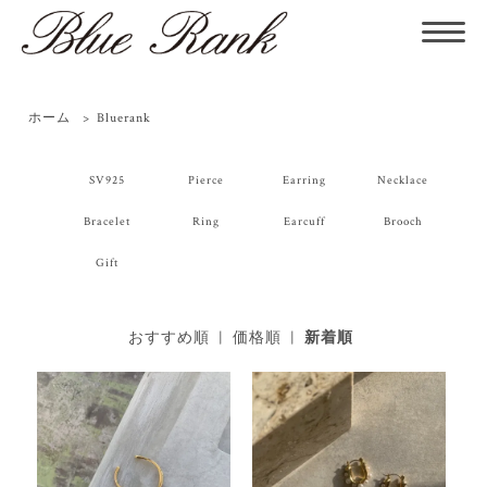
ホーム
>
Bluerank
SV925
Pierce
Earring
Necklace
Bracelet
Ring
Earcuff
Brooch
Gift
おすすめ順
|
価格順
|
新着順