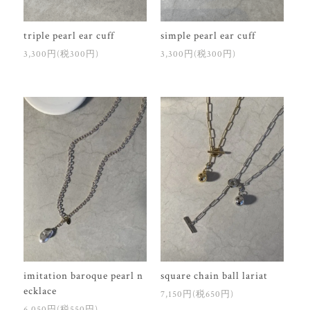
triple pearl ear cuff
simple pearl ear cuff
3,300円(税300円)
3,300円(税300円)
imitation baroque pearl n
square chain ball lariat
ecklace
7,150円(税650円)
6,050円(税550円)