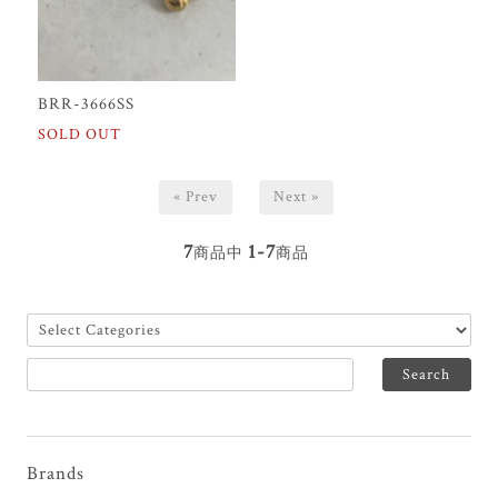
BRR-3666SS
SOLD OUT
« Prev
Next »
7
1-7
商品中
商品
Brands