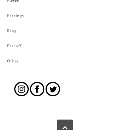
Pierce
Earrings
Ring
Earcuff
Other