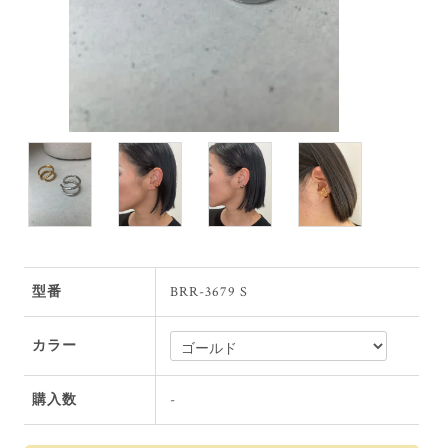
型番
BRR-3679 S
カラー
購入数
-