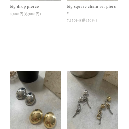
big drop pierce
big square chain set pierc
e
8,800円(税800円)
7,150円(税650円)