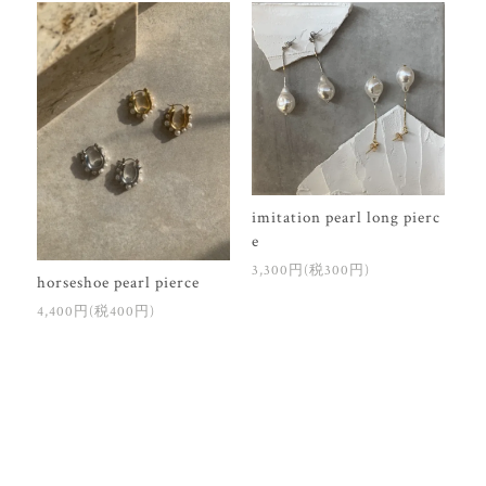
imitation pearl long pierc
e
3,300円(税300円)
horseshoe pearl pierce
4,400円(税400円)