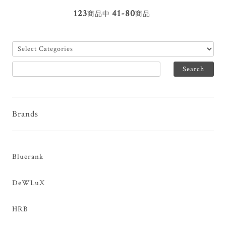
123
41-80
商品中
商品
Brands
Bluerank
DeWLuX
HRB