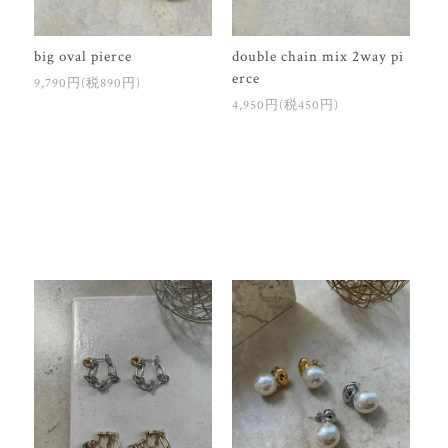
big oval pierce
double chain mix 2way pi
erce
9,790円(税890円)
4,950円(税450円)