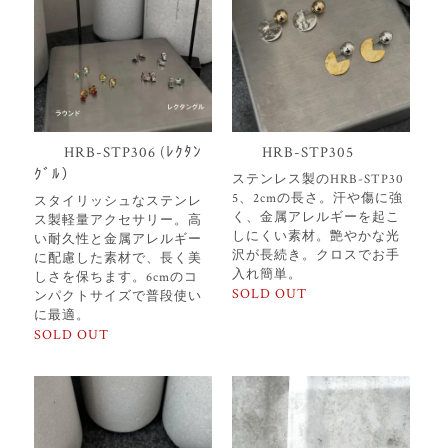
HRB-STP306 (ﾚｸﾀﾝ
HRB-STP305
ｸﾞﾙ）
ステンレス製のHRB-STP30
5、2cmの長さ。汗や傷に強
スタイリッシュなステンレ
く、金属アレルギーを起こ
ス製軽量アクセサリー。高
しにくい素材。艶やかな光
い耐久性と金属アレルギー
沢が長続き。クロスでお手
に配慮した素材で、長く美
入れ簡単。
しさを保ちます。6cmのコ
SOLD OUT
ンパクトサイズで普段使い
に最適。
SOLD OUT