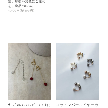
製。摩擦や変色にご注意
を。逸品のDein。
4,400円(税400円)
コットンパールイヤーカ
ｻｰｼﾞｶﾙｽﾃﾝﾚｽﾋﾟｱｽ / ｲﾔﾘ