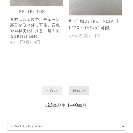
BRP(E)-3650
素材は合金製で、チェーン
ｻｰｼﾞｶﾙｽﾃﾝﾚｽ・ｼｪﾙﾊｰﾄ
部分が取り外し可能。変色
ﾋﾟｱｽ・ｲﾔﾘﾝｸﾞ可能
や素材劣化に注意。魅力的
4,950円(税450円)
なBRP(E)-3650。
4,950円(税450円)
« Prev
Next »
123
1-40
商品中
商品