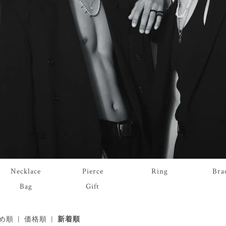
Necklace
Pierce
Ring
Bra
Bag
Gift
め順
|
価格順
|
新着順