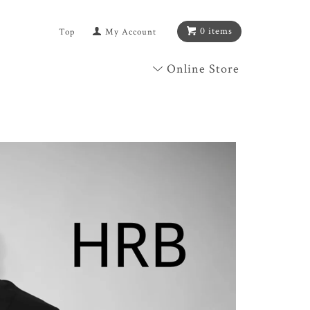
0 items
Top
My Account
Online Store