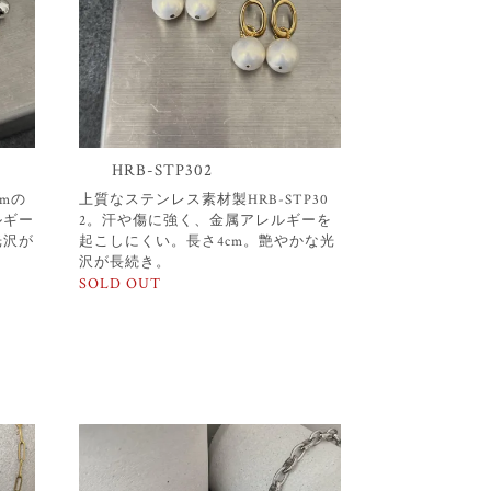
HRB-STP302
cmの
上質なステンレス素材製HRB-STP30
ルギー
2。汗や傷に強く、金属アレルギーを
光沢が
起こしにくい。長さ4cm。艶やかな光
。
沢が長続き。
SOLD OUT