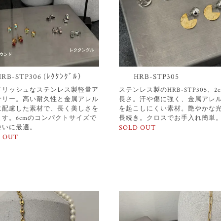
HRB-STP306 (ﾚｸﾀﾝｸﾞﾙ）
HRB-STP305
イリッシュなステンレス製軽量ア
ステンレス製のHRB-STP305、2
サリー。高い耐久性と金属アレル
長さ。汗や傷に強く、金属アレ
に配慮した素材で、長く美しさを
を起こしにくい素材。艶やかな
ます。6cmのコンパクトサイズで
長続き。クロスでお手入れ簡単
使いに最適。
SOLD OUT
 OUT