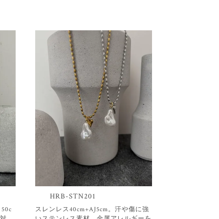
HRB-STN201
0c
スレンレス40cm+AJ5cm。汗や傷に強
対
いステンレス素材。金属アレルギーを