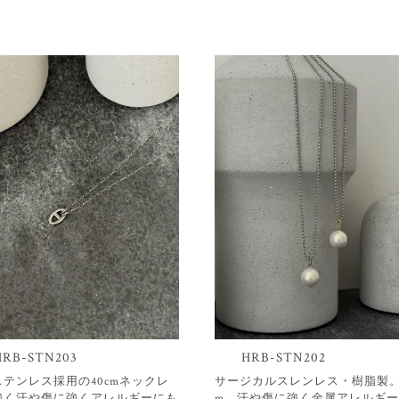
HRB-STN203
HRB-STN202
テンレス採用の40cmネックレ
サージカルスレンレス・樹脂製。5
強く汗や傷に強くアレルギーにも
m。汗や傷に強く金属アレルギー