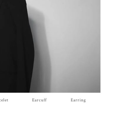
celet
Earcuff
Earring