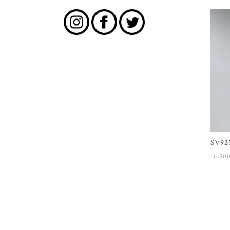
SV92
16,5