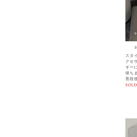
スタ
クセ
ギー
保ち
普段
SOLD