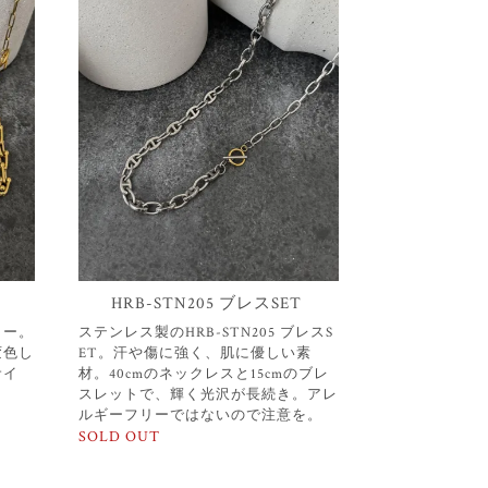
HRB-STN205 ブレスSET
リー。
ステンレス製のHRB-STN205 ブレスS
変色し
ET。汗や傷に強く、肌に優しい素
サイ
材。40cmのネックレスと15cmのブレ
スレットで、輝く光沢が長続き。アレ
ルギーフリーではないので注意を。
SOLD OUT