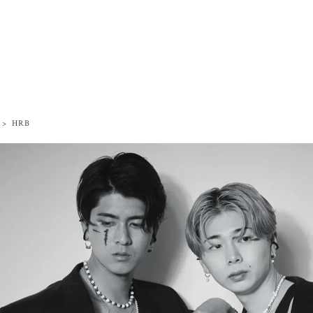
>
HRB