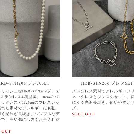
HRB-STN208 ブレスSET
HRB-STN206 ブレスSET
リッシュなHRB-STN208ブレス
スレンレス素材でアレルギーフ
。ステンレス&樹脂製、38cmのパ
ネックレスとブレスのセット。
ックレスと18.5cmのブレスレッ
にくく光沢長続き。使いやすい
優れた素材でアレルギーにも強
ズ。
輝く光沢が長続き。シンプルなデ
SOLD OUT
ンで、汗や傷にも強くお手入れ簡
 OUT