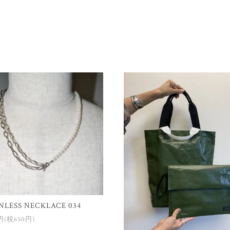
NLESS NECKLACE 034
0円(税650円)