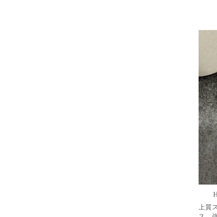
上質ス
ス。